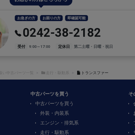
お急ぎの方
お困りの方
即確認可能
0242-38-2182
受付
9:00～17:00
定休日
第二土曜・日曜・祝日
扱い中古パーツ一覧
走行・駆動系
トランスファー
中古パーツを買う
そ
中古パーツを買う
外装・内装系
エンジン・排気系
走行・駆動系