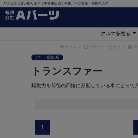
どんな車も買い取ります｜中古車販売｜中古パーツ製販｜福島県会津
クルマを売る
ホーム
中古パーツを買う
取
走行・駆動系
トランスファー
駆動力を前後の四輪に分配している車にとって
1