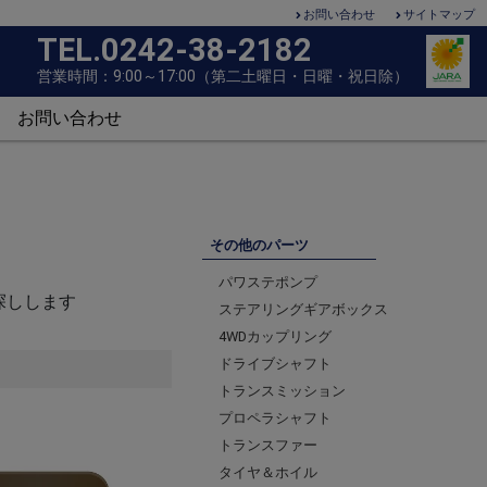
お問い合わせ
サイトマップ
TEL.0242-38-2182
営
業
時
間
：
9
:
0
0
～
1
7
:
0
0
（
第
二
土
曜
日
・
日
曜
・
祝
日
除
）
お問い合わせ
その他のパーツ
パワステポンプ
探しします
ステアリングギアボックス
4WDカップリング
ドライブシャフト
トランスミッション
プロペラシャフト
トランスファー
タイヤ＆ホイル