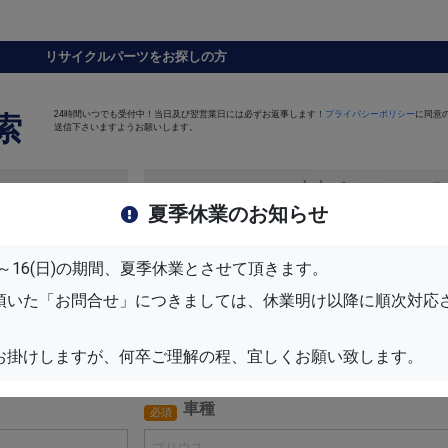
リサイクルパーツをお探しの方
24時間いつでも受付中！当日及び翌営業日には必ずお返事します！
プライバシーポリシー
に同意
索
送信下さいますようお願いします。
中古パーツについて
夏季休業のお知らせ
パーツ名
任意
(月)～16(日)の期間、夏季休業とさせて頂きます。
頂いた「お問合せ」につきましては、休業明け以降に順次対応
メーカー
必須
お掛けしますが、何卒ご理解の程、宜しくお願い致します。
車種
必須