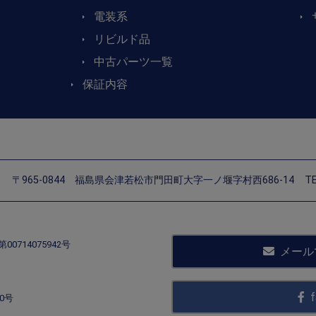
電装系
リビルド品
中古パーツ一覧
保証内容
〒965-0844
福島県会津若松市門田町大字一ノ堰字村西686-14
TE
714075942号
メール
f
0号