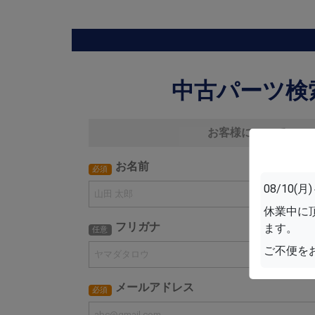
中古パーツ検
お客様について
お名前
必須
08/10
休業中に
フリガナ
ます。
任意
ご不便を
メールアドレス
必須