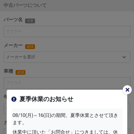
中古パーツについて
パーツ名
任意
メーカー
必須
車種
必須
年式
夏季休業のお知らせ
必須
08/10(月)～16(日)の期間、夏季休業とさせて頂き
カラー
ます。
任意
休業中に頂いた「お問合せ」につきましては、休