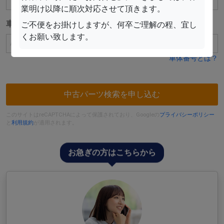
業明け以降に順次対応させて頂きます。
車体番号
ご不便をお掛けしますが、何卒ご理解の程、宜し
任意
くお願い致します。
車体番号とは？
中古パーツ検索を申し込む
このサイトはreCAPTCHAによって保護されており、Googleの
プライバシーポリシー
と
利用規約
が適用されます。
お急ぎの方はこちらから