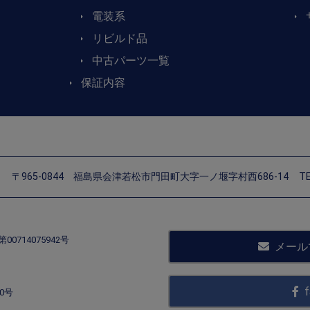
電装系
リビルド品
中古パーツ一覧
保証内容
〒965-0844
福島県会津若松市門田町大字一ノ堰字村西686-14
TE
714075942号
メール
f
0号