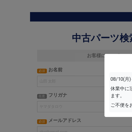
中古パーツ検
お客様について
お名前
必須
08/10
休業中に
フリガナ
ます。
任意
ご不便を
メールアドレス
必須