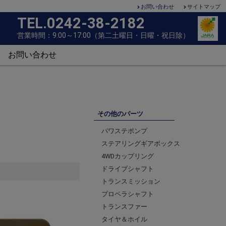
お問い合わせ
サイトマップ
TEL.0242-38-2182
営
業
時
間
：
9
:
0
0
～
1
7
:
0
0
（
第
二
土
曜
日
・
日
曜
・
祝
日
除
）
お問い合わせ
その他のパーツ
パワステポンプ
ステアリングギアボックス
4WDカップリング
ドライブシャフト
トランスミッション
プロペラシャフト
トランスファー
タイヤ＆ホイル