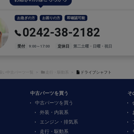
お急ぎの方
お困りの方
即確認可能
0242-38-2182
受付
9:00～17:00
定休日
第二土曜・日曜・祝日
扱い中古パーツ一覧
走行・駆動系
ドライブシャフト
中古パーツを買う
そ
中古パーツを買う
外装・内装系
エンジン・排気系
走行・駆動系