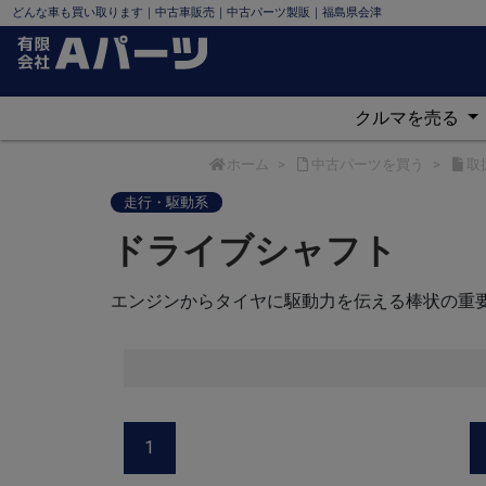
どんな車も買い取ります｜中古車販売｜中古パーツ製販｜福島県会津
クルマを売る
ホーム
中古パーツを買う
取
走行・駆動系
ドライブシャフト
エンジンからタイヤに駆動力を伝える棒状の重
1