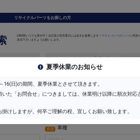
リサイクルパーツをお探しの方
24時間いつでも受付中！当日及び翌営業日には必ずお返事します！
プライバシーポリシー
に同意
索
送信下さいますようお願いします。
中古パーツについて
夏季休業のお知らせ
パーツ名
任意
(月)～16(日)の期間、夏季休業とさせて頂きます。
頂いた「お問合せ」につきましては、休業明け以降に順次対応
メーカー
必須
お掛けしますが、何卒ご理解の程、宜しくお願い致します。
車種
必須