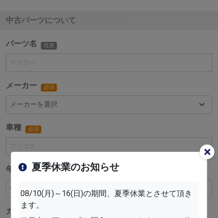
中古パーツについて
パーツ名
任意
メーカー
必須
車種
必須
夏季休業のお知らせ
年式
必須
08/10(月)～16(日)の期間、夏季休業とさせて頂き
ます。
カラー
任意