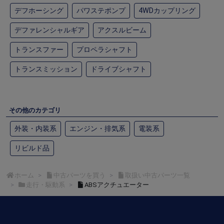
デフホーシング
パワステポンプ
4WDカップリング
デファレンシャルギア
アクスルビーム
トランスファー
プロペラシャフト
トランスミッション
ドライブシャフト
その他のカテゴリ
外装・内装系
エンジン・排気系
電装系
リビルド品
ホーム
中古パーツを買う
取扱い中古パーツ一覧
走行・駆動系
ABSアクチュエーター