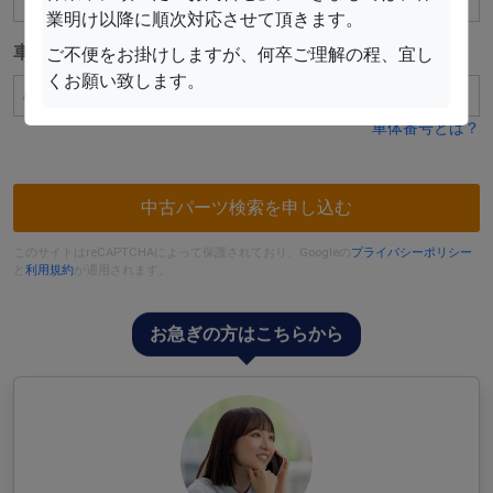
業明け以降に順次対応させて頂きます。
車体番号
ご不便をお掛けしますが、何卒ご理解の程、宜し
任意
くお願い致します。
車体番号とは？
中古パーツ検索を申し込む
このサイトはreCAPTCHAによって保護されており、Googleの
プライバシーポリシー
と
利用規約
が適用されます。
お急ぎの方はこちらから