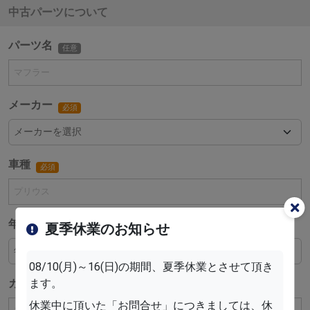
中古パーツについて
パーツ名
任意
メーカー
必須
車種
必須
年式
夏季休業のお知らせ
必須
08/10(月)～16(日)の期間、夏季休業とさせて頂き
カラー
ます。
任意
休業中に頂いた「お問合せ」につきましては、休