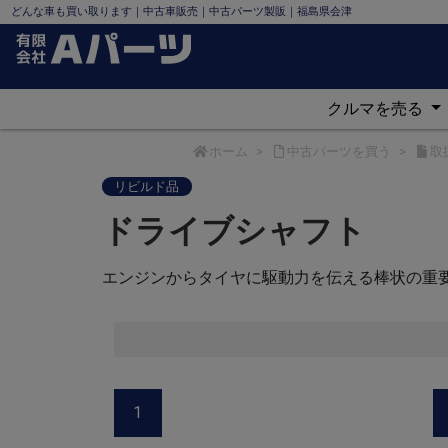
どんな車も買い取ります｜中古車販売｜中古パーツ製販｜福島県会津
クルマを売る
ホーム
中古パーツを買う
取
リビルド品
ドライブシャフト
エンジンからタイヤに駆動力を伝える棒状の重
1