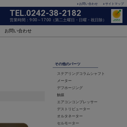
お問い合わせ
サイトマップ
TEL.0242-38-2182
営
業
時
間
：
9
:
0
0
～
1
7
:
0
0
（
第
二
土
曜
日
・
日
曜
・
祝
日
除
）
お問い合わせ
その他のパーツ
ステアリングコラムシャフト
メーター
デフホージング
触媒
エアコンコンプレッサー
デストリビューター
オルタネーター
セルモーター