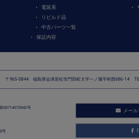
電装系
リビルド品
中古パーツ一覧
保証内容
〒965-0844
福島県会津若松市門田町大字一ノ堰字村西686-14
TE
714075942号
メール
f
0号