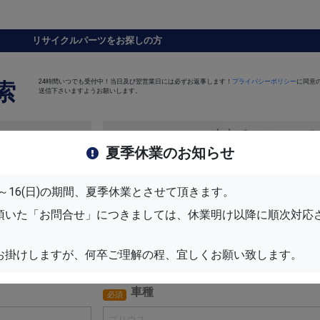
リサイクルパーツをお探しの方
24時間いつでも受付中！当日及び翌営業日には必ずお返事します！
プライバシーポリシー
に同意
索
送信下さいますようお願いします。
中古パーツについて
夏季休業のお知らせ
パーツ名
任意
(月)～16(日)の期間、夏季休業とさせて頂きます。
頂いた「お問合せ」につきましては、休業明け以降に順次対応
メーカー
必須
お掛けしますが、何卒ご理解の程、宜しくお願い致します。
車種
必須