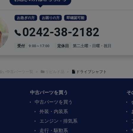
お急ぎの方
お困りの方
即確認可能
0242-38-2182
受付
9:00～17:00
定休日
第二土曜・日曜・祝日
扱い中古パーツ一覧
リビルド品
ドライブシャフト
中古パーツを買う
そ
中古パーツを買う
外装・内装系
エンジン・排気系
走行・駆動系