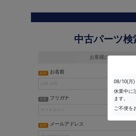
中古パーツ検
お客様について
お名前
必須
08/10
休業中に
フリガナ
ます。
任意
ご不便を
メールアドレス
必須