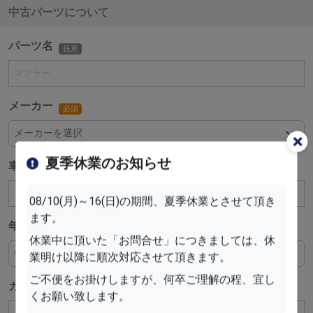
中古パーツについて
パーツ名
任意
メーカー
必須
夏季休業のお知らせ
車種
必須
08/10(月)～16(日)の期間、夏季休業とさせて頂き
ます。
年式
必須
休業中に頂いた「お問合せ」につきましては、休
業明け以降に順次対応させて頂きます。
ご不便をお掛けしますが、何卒ご理解の程、宜し
カラー
任意
くお願い致します。