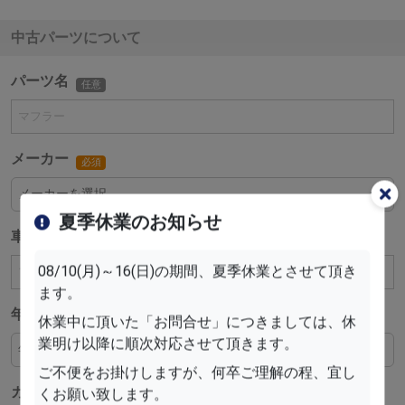
中古パーツについて
パーツ名
任意
メーカー
必須
夏季休業のお知らせ
車種
必須
08/10(月)～16(日)の期間、夏季休業とさせて頂き
ます。
年式
必須
休業中に頂いた「お問合せ」につきましては、休
業明け以降に順次対応させて頂きます。
ご不便をお掛けしますが、何卒ご理解の程、宜し
カラー
くお願い致します。
任意